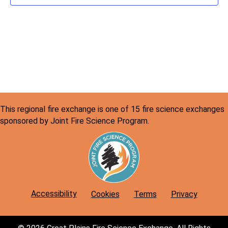
v
c
s
s
s
s
s
s
f
i
h
E
g
a
v
a
n
e
t
d
i
n
o
V
t
n
This regional fire exchange is one of 15 fire science exchanges
i
s
sponsored by Joint Fire Science Program.
e
w
s
N
Accessibility
Cookies
Terms
Privacy
a
v